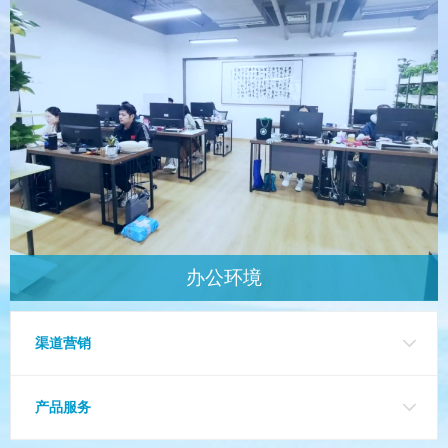
办公环境
渠道营销
产品服务