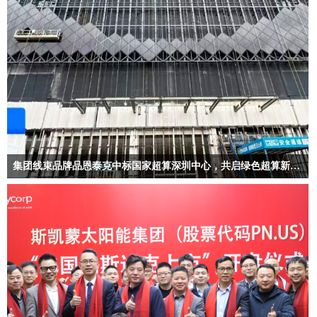
集团线束品牌品恩泰克中标国家超算深圳中心，共启绿色超算新纪元
此次超算中心项目中，浙江品恩泰克其全球独有的6路一出技术，不仅显著提
升了能源转换效率，还大幅降低了系统的复杂度和成本，为超算中心的绿色节
能目标提供了强有力的技术支持。