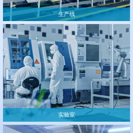
生产线
实验室