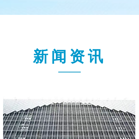
新闻资讯
——