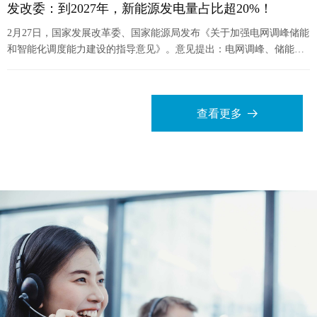
发改委：到2027年，新能源发电量占比超20%！
2月27日，国家发展改革委、国家能源局发布《关于加强电网调峰储能
和智能化调度能力建设的指导意见》。意见提出：电网调峰、储能和
智能化调度能力建设是提升电力系统调节能力的主要举措。
查看更多
뀠