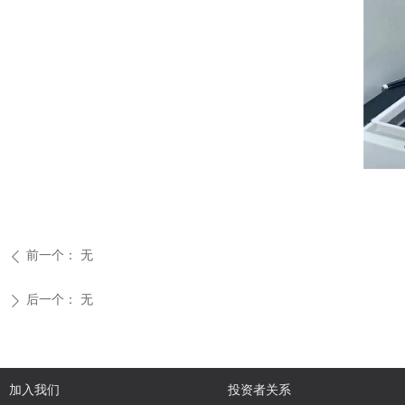
前一个：
无
ꄴ
后一个：
无
ꄲ
加入我们
投资者关系