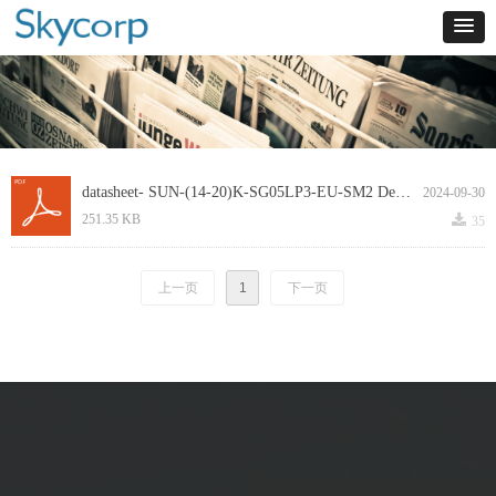
datasheet- SUN-(14-20)K-SG05LP3-EU-SM2 Deye.pdf
2024-09-30
끂
251.35 KB
35
上一页
1
下一页