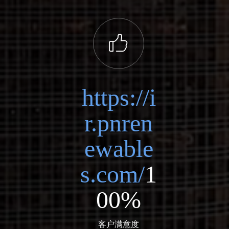
ꀧ
https://i
r.pnren
ewable
s.com/
1
00%
客户满意度