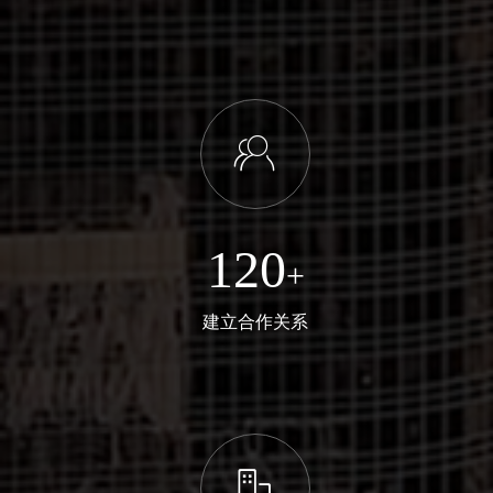
ꁘ
120
+
建立合作关系
ꀶ