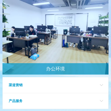
办公环境
渠道营销
产品服务