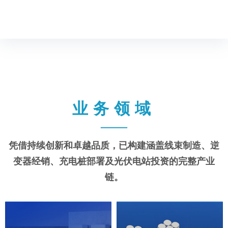
业务领域
——
凭借持续创新和卓越品质，已构建涵盖线束制造、逆
变器经销、充电桩部署及光伏电站投资的完整产业
链。